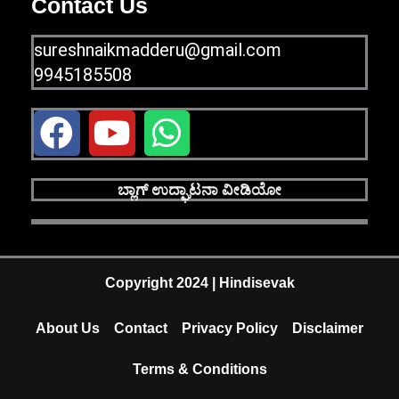
Contact Us
sureshnaikmadderu@gmail.com
9945185508
F
Y
W
a
o
h
c
u
a
ಬ್ಲಾಗ್ ಉದ್ಘಾಟನಾ ವೀಡಿಯೋ
e
t
t
b
u
s
o
b
a
Copyright 2024 | Hindisevak
o
e
p
About Us
Contact
Privacy Policy
Disclaimer
k
p
Terms & Conditions