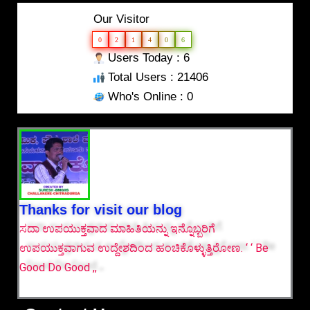
Our Visitor
0
2
1
4
0
6
Users Today : 6
Total Users : 21406
Who's Online : 0
Thanks for visit our blog
ಸದಾ ಉಪಯುಕ್ತವಾದ ಮಾಹಿತಿಯನ್ನು ಇನ್ನೊಬ್ಬರಿಗೆ
ಉಪಯುಕ್ತವಾಗುವ ಉದ್ದೇಶದಿಂದ ಹಂಚಿಕೊಳ್ಳುತ್ತಿರೋಣ. ‘ ‘ Be
Good Do Good ,,