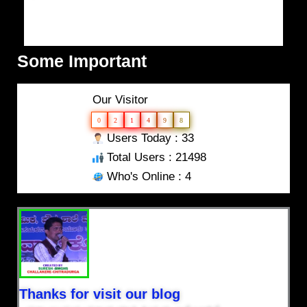
Some Important
Our Visitor
0
2
1
4
9
8
Users Today : 33
Total Users : 21498
Who's Online : 4
Thanks for visit our blog