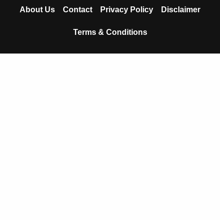
o
e
p
About Us
Contact
Privacy Policy
Disclaimer
k
p
Terms & Conditions