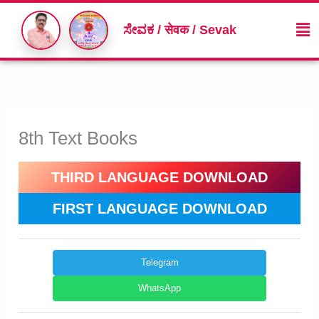
Skip
Me
to
ಸೇವಕ / सेवक / Sevak
content
8th Text Books
THIRD LANGUAGE DOWNLOAD
FIRST LANGUAGE DOWNLOAD
Telegram
WhatsApp