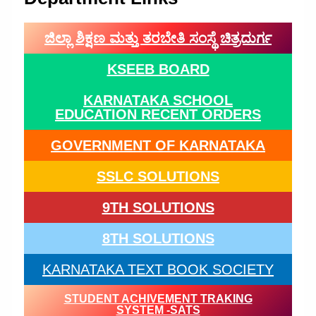
ಜಿಲ್ಲಾ ಶಿಕ್ಷಣ ಮತ್ತು ತರಬೇತಿ ಸಂಸ್ಥೆ ಚಿತ್ರದುರ್ಗ
KSEEB BOARD
KARNATAKA SCHOOL
EDUCATION RECENT ORDERS
GOVERNMENT OF KARNATAKA
SSLC SOLUTIONS
9TH SOLUTIONS
8TH SOLUTIONS
KARNATAKA TEXT BOOK SOCIETY
STUDENT ACHIVEMENT TRAKING
SYSTEM -SATS