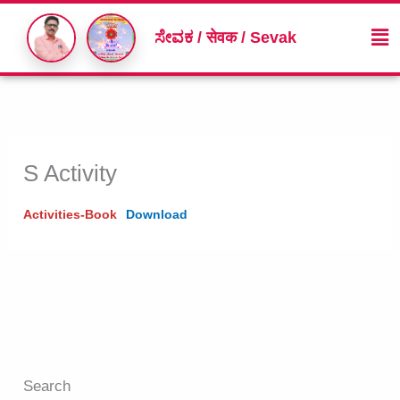
Skip
Me
to
ಸೇವಕ / सेवक / Sevak
content
S Activity
Activities-Book
Download
Search