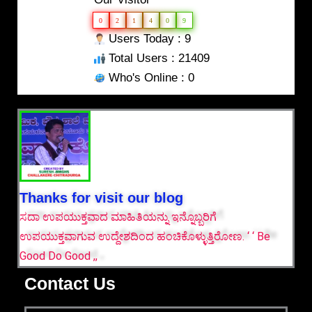
0
2
1
4
0
9
Users Today : 9
Total Users : 21409
Who's Online : 0
Thanks for visit our blog
ಸದಾ ಉಪಯುಕ್ತವಾದ ಮಾಹಿತಿಯನ್ನು ಇನ್ನೊಬ್ಬರಿಗೆ
ಉಪಯುಕ್ತವಾಗುವ ಉದ್ದೇಶದಿಂದ ಹಂಚಿಕೊಳ್ಳುತ್ತಿರೋಣ. ‘ ‘ Be
Good Do Good ,,
Contact Us